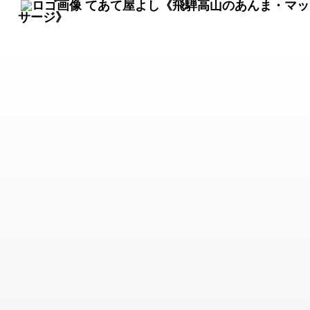
てあて屋よし《飛騨高山のあんま・マッ
サージ》