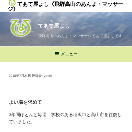
てあて屋よし《飛騨高山のあんま・マッサー
ジ》
コ
ン
てあて屋よし
テ
ン
飛騨高山のあんま・マッサージてあて屋よしです
ツ
へ
メニュー
ス
キ
ッ
投
2018年7月21日
投稿者:
yoshi
プ
稿
日:
よい場を求めて
3年間ほとんど毎週 学校のある稲沢市と高山市を往復し
ていました。