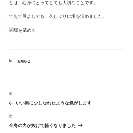
とは、心身にとってとても大切なことです。
てあて屋よしでも、久しぶりに場を清めました。
カ
お知らせ
テ
ゴ
リ
ー
投
前
前
稿
の
いい男に少しなれたような気がします
ナ
投
ビ
稿
次
次
ゲ
の
ー
全身の力が抜けて軽くなりました
投
シ