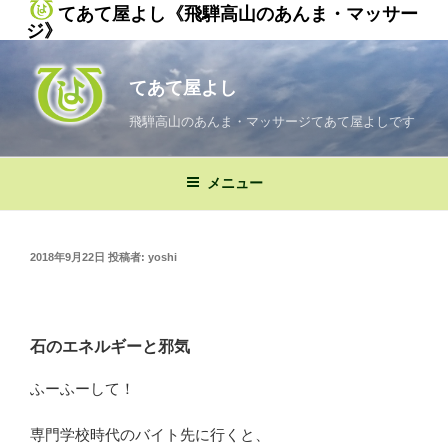
てあて屋よし《飛騨高山のあんま・マッサー
ジ》
コ
ン
てあて屋よし
テ
ン
飛騨高山のあんま・マッサージてあて屋よしです
ツ
へ
メニュー
ス
キ
ッ
投
2018年9月22日
投稿者:
yoshi
プ
稿
日:
石のエネルギーと邪気
ふーふーして！
専門学校時代のバイト先に行くと、