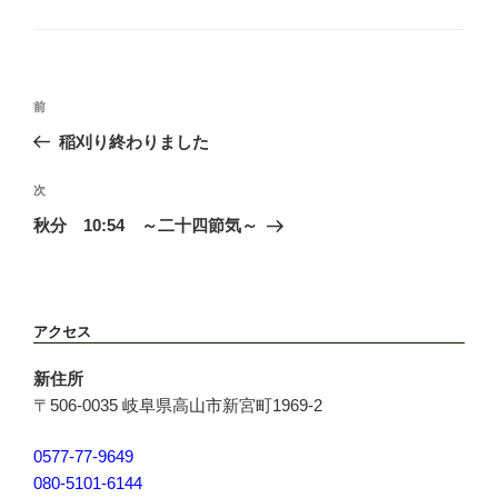
テ
ゴ
リ
ー
投
前
前
稿
の
稲刈り終わりました
ナ
投
ビ
稿
次
次
ゲ
の
ー
秋分 10:54 ～二十四節気～
投
シ
稿
ョ
ン
アクセス
新住所
〒506-0035 岐阜県高山市新宮町1969-2
0577-77-9649
080-5101-6144