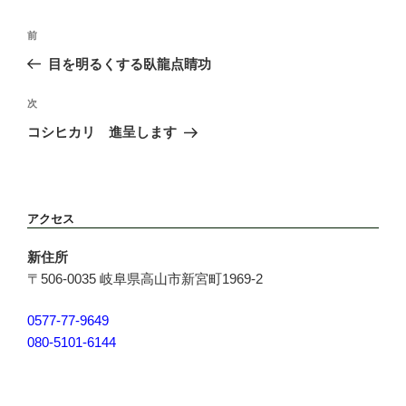
ー
投
前
前
稿
の
目を明るくする臥龍点睛功
ナ
投
ビ
稿
次
次
ゲ
の
ー
コシヒカリ 進呈します
投
シ
稿
ョ
ン
アクセス
新住所
〒506-0035 岐阜県高山市新宮町1969-2
0577-77-9649
080-5101-6144