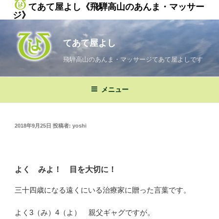
てあて屋よし《飛騨高山のあんま・マッサー
ジ》
コ
ン
てあて屋よし
テ
ン
飛騨高山のあんま・マッサージてあて屋よしです
ツ
へ
メニュー
ス
キ
ッ
投
2018年9月25日
投稿者:
yoshi
プ
稿
日:
よく みよ！ 目を大切に！
三十四歳になる遠くにいる治療家に贈った言葉です。
よく3（み）4（よ） 親父ギャグですが。