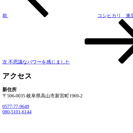
ビ
ゲ
前
コシヒカリ 進
次
ー
の
シ
投
稿
ョ
ン
次
不思議なパワーを感じました
アクセス
新住所
〒506-0035 岐阜県高山市新宮町1969-2
0577-77-9649
080-5101-6144