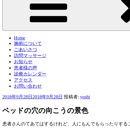
Home
施術について
ごあいさつ
訪問マッサージ
お知らせ
患者様の声
診療カレンダー
アクセス
お問い合わせ
投
2018年9月28日
2018年9月28日
投稿者:
yoshi
稿
日:
ベッドの穴の向こうの景色
患者さんのてあてはするけれど、人にもんでもらったりする