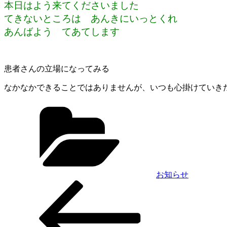
本日はよう来てくださいました
てきないところは あんきにいっとくれ
あんばよう てあてします
患者さんの立場になってみる
なかなかできることではありませんが、いつも心掛けていき
カ
テ
ゴ
リ
ー
お知らせ
前
投
の
稿
投
稿
ナ