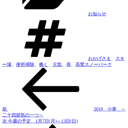
お知らせ
タ
グ
おかげさま
、
スキ
ー場
、
便所掃除
、
働く
、
元気
、
母
、
高鷲スノーパーク
前
投
の
稿
投
稿
ナ
ビ
ゲ
前
2019 小寒 ～
二十四節気の一つ～
ー
次
次
今週の予定 1月7日(月)～13日(日)
シ
の