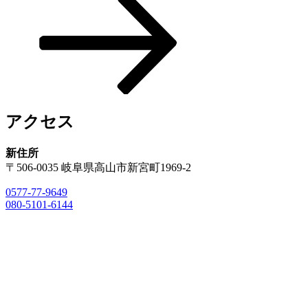
投
ョ
稿
ン
アクセス
新住所
〒506-0035 岐阜県高山市新宮町1969-2
0577-77-9649
080-5101-6144