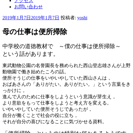
アクセス
お問い合わせ
投
2019年1月7日
2019年1月7日
投稿者:
yoshi
稿
日:
母の仕事は便所掃除
中学校の道徳教材で ～僕の仕事は便所掃除～
という話があります。
東武動物公園の名誉園長を務められた西山登志雄さんが上野
動物園で働き始めたころの話。
便所そうじの仕事をいやいやしていた西山さんは，
おばあさんの「ありがたい。ありがたい。」という言葉をき
っかけに，
進んで人のために仕事をしようという意識が芽生え，
より意欲をもって仕事をしようと考え方を変える。
いやいやしていた便所そうじであったが，
自分が働くことで社会の役に立ち，
それが自分の喜びになることに気づかせる資料。