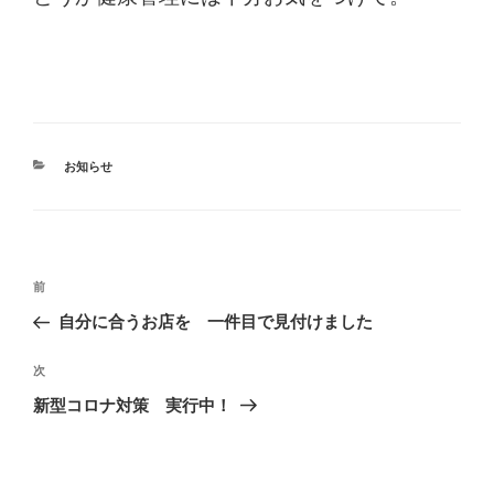
カ
お知らせ
テ
ゴ
リ
ー
投
前
前
稿
の
自分に合うお店を 一件目で見付けました
ナ
投
ビ
稿
次
次
ゲ
の
ー
新型コロナ対策 実行中！
投
シ
稿
ョ
ン