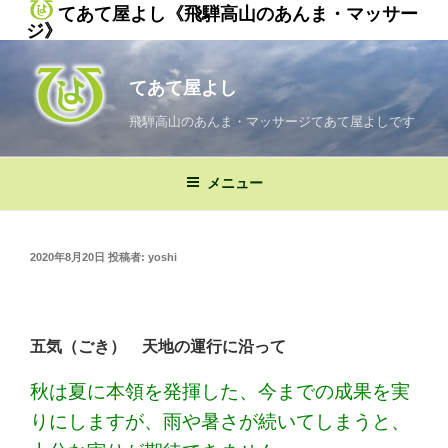
てあて屋よし《飛騨高山のあんま・マッサー
ジ》
コ
ン
てあて屋よし
テ
ン
飛騨高山のあんま・マッサージてあて屋よしです
ツ
へ
メニュー
ス
キ
ッ
投
2020年8月20日
投稿者:
yoshi
プ
稿
日:
五気（ごき） 天地の運行に沿って
秋は夏に本領を発揮した、今までの成果を実
りにしますが、雨や暑さが続いてしまうと、