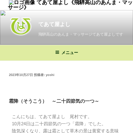
てあて屋よし《飛騨高山のあんま・マッ
サージ》
てあて屋よし
飛騨高山のあんま・マッサージてあて屋よしです
メニュー
2023年10月27日
投稿者:
yoshi
霜降（そうこう） ～二十四節気の一つ～
こんにちは、てあて屋よし 尾村です。
10月24日は二十四節気の一つ「霜降」でした。
陰気深くなり、
露は霜として草木の景は黄変する意味