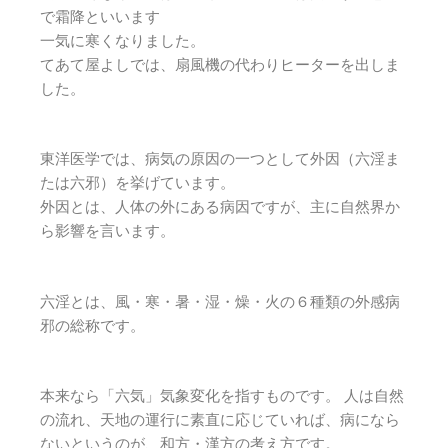
で霜降といいます
一気に寒くなりました。
てあて屋よしでは、扇風機の代わりヒーターを出しま
した。
東洋医学では、病気の原因の一つとして外因（六淫ま
たは六邪）
を挙げています。
外因とは、人体の外にある病因ですが、
主に自然界か
ら影響を言います。
六淫とは、風・寒・暑・湿・燥・
火の６種類の外感病
邪の総称です。
本来なら「六気」気象変化を指すものです。 人は自然
の流れ、天地の運行に素直に応じていれば、
病になら
ないというのが、和方・漢方の考え方です。