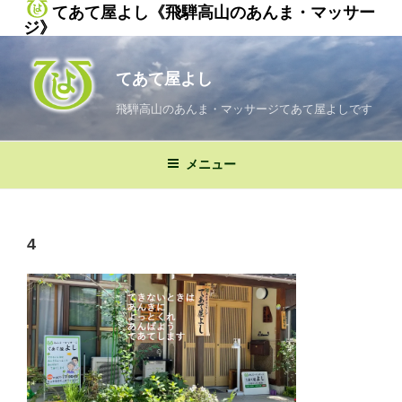
てあて屋よし《飛騨高山のあんま・マッサー
ジ》
コ
ン
てあて屋よし
テ
ン
飛騨高山のあんま・マッサージてあて屋よしです
ツ
へ
メニュー
ス
キ
ッ
プ
4