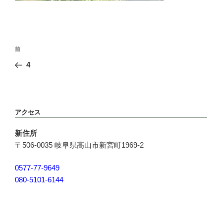
投
前
前
稿
の
4
ナ
投
ビ
稿
ゲ
ー
アクセス
シ
ョ
新住所
ン
〒506-0035 岐阜県高山市新宮町1969-2
0577-77-9649
080-5101-6144