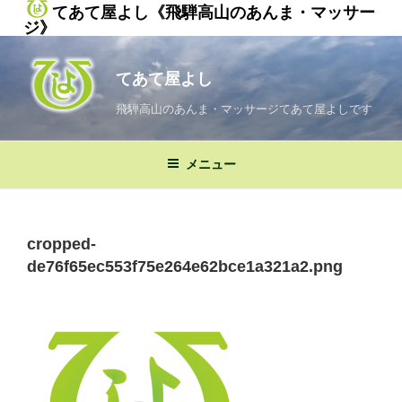
てあて屋よし《飛騨高山のあんま・マッサー
ジ》
コ
ン
てあて屋よし
テ
ン
飛騨高山のあんま・マッサージてあて屋よしです
ツ
へ
メニュー
ス
キ
ッ
プ
cropped-
de76f65ec553f75e264e62bce1a321a2.png