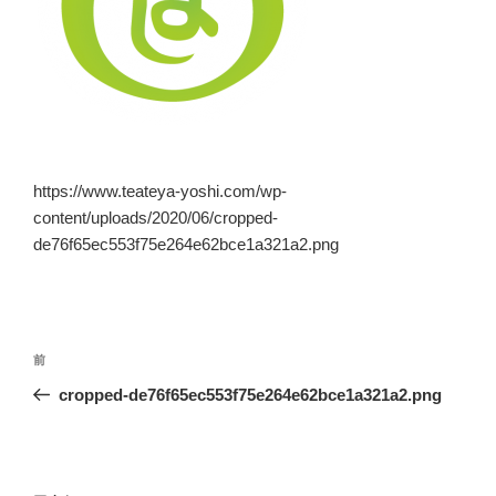
https://www.teateya-yoshi.com/wp-
content/uploads/2020/06/cropped-
de76f65ec553f75e264e62bce1a321a2.png
投
前
前
稿
の
cropped-de76f65ec553f75e264e62bce1a321a2.png
ナ
投
ビ
稿
ゲ
ー