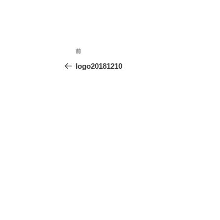
投
前
前
稿
の
logo20181210
ナ
投
ビ
稿
ゲ
ー
シ
ョ
ン