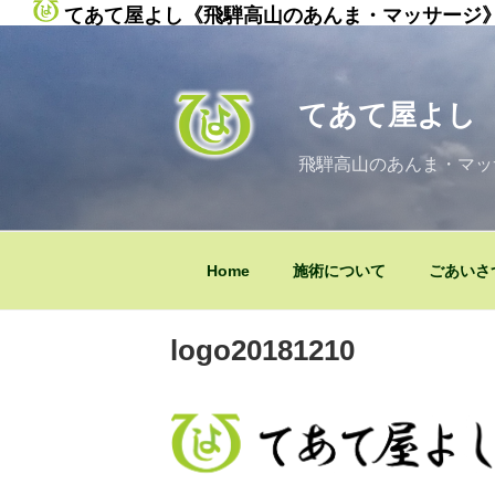
てあて屋よし《飛騨高山のあんま・マッサージ
コ
ン
テ
てあて屋よし
ン
ツ
飛騨高山のあんま・マッ
へ
ス
キ
ッ
Home
施術について
ごあいさ
プ
logo20181210