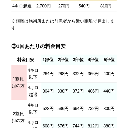
4キロ超過
2,700円
270円
540円
810円
※距離は施術所または前患者から近い距離で算出しま
す
③1回あたりの料金目安
料金目安
1部位
2部位
3部位
4部位
5部位
4キロ
264円
298円
332円
366円
400円
以下
1割負
担の方
4キロ
304円
338円
372円
406円
440円
超過
4キロ
528円
596円
664円
732円
800円
以下
2割負
担の方
4キロ
608円
676円
744円
812円
880円