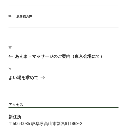
カ
患者様の声
テ
ゴ
リ
ー
投
前
前
稿
の
あんま・マッサージのご案内（東京会場にて）
ナ
投
ビ
稿
次
次
ゲ
の
ー
よい場を求めて
投
シ
稿
ョ
ン
アクセス
新住所
〒506-0035 岐阜県高山市新宮町1969-2