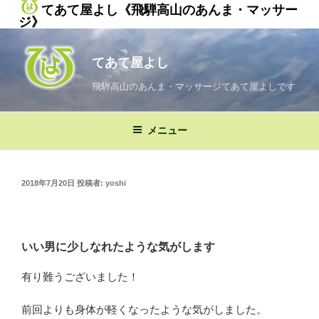
てあて屋よし《飛騨高山のあんま・マッサー
ジ》
コ
ン
てあて屋よし
テ
ン
飛騨高山のあんま・マッサージてあて屋よしです
ツ
へ
メニュー
ス
キ
ッ
投
2018年7月20日
投稿者:
yoshi
プ
稿
日:
いい男に少しなれたような気がします
有り難うございました！
前回よりも身体が軽くなったような気がしました。