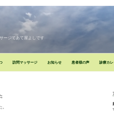
》
サージてあて屋よしです
つ
訪問マッサージ
お知らせ
患者様の声
診療カレ
た
た。