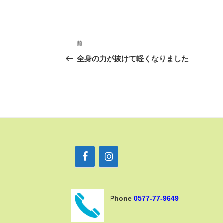
ゴ
リ
ー
投
前
前
稿
の
全身の力が抜けて軽くなりました
ナ
投
ビ
稿
ゲ
ー
シ
ョ
ン
Phone
0577-77-9649