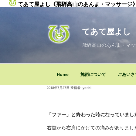
てあて屋よし《飛騨高山のあんま・マッサージ
コ
ン
テ
てあて屋よし
ン
ツ
飛騨高山のあんま・マッ
へ
ス
キ
ッ
Home
施術について
ごあいさ
プ
投
2018年7月27日
投稿者:
yoshi
稿
日:
「ファー」と終わった時になっていまし
右首から右肩にかけての痛みがありまし