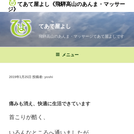
てあて屋よし《飛騨高山のあんま・マッサー
ジ》
コ
ン
てあて屋よし
テ
ン
飛騨高山のあんま・マッサージてあて屋よしです
ツ
へ
メニュー
ス
キ
ッ
投
2019年1月25日
投稿者:
yoshi
プ
稿
日:
痛みも消え、快適に生活できています
首こりが酷く、
いろんなところへ通いましたが、