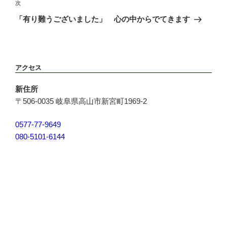
稿
次
次
ゲ
の
ー
「有り難うございました」 心の中からでてきます
投
シ
稿
ョ
ン
アクセス
新住所
〒506-0035 岐阜県高山市新宮町1969-2
0577-77-9649
080-5101-6144