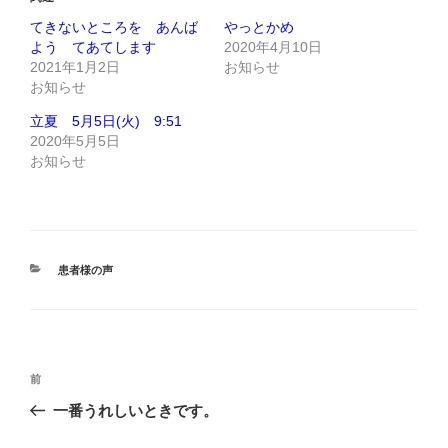
てきないところを あんば
やっとかめ
よう てあてします
2020年4月10日
2021年1月2日
お知らせ
お知らせ
立夏 5月5日(火) 9:51
2020年5月5日
お知らせ
カ
患者様の声
テ
ゴ
リ
ー
投
前
前
稿
の
一番うれしいときです。
ナ
投
ビ