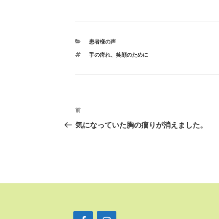
カ
患者様の声
テ
タ
手の痺れ
、
笑顔のために
ゴ
グ
リ
ー
投
前
前
稿
の
気になっていた胸の痼りが消えました。
ナ
投
ビ
稿
ゲ
ー
シ
ョ
ン