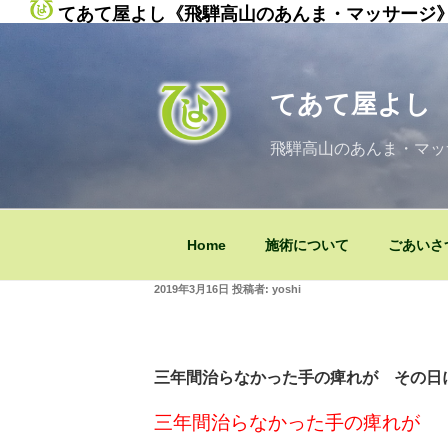
てあて屋よし《飛騨高山のあんま・マッサージ
コ
ン
テ
てあて屋よし
ン
ツ
飛騨高山のあんま・マッ
へ
ス
キ
ッ
Home
施術について
ごあいさ
プ
投
2019年3月16日
投稿者:
yoshi
稿
日:
三年間治らなかった手の痺れが その日
三年間治らなかった手の痺れが