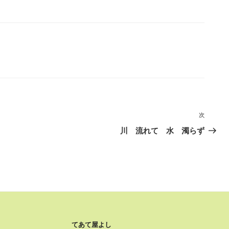
次
次
の
川 流れて 水 濁らず
投
稿
てあて屋よし