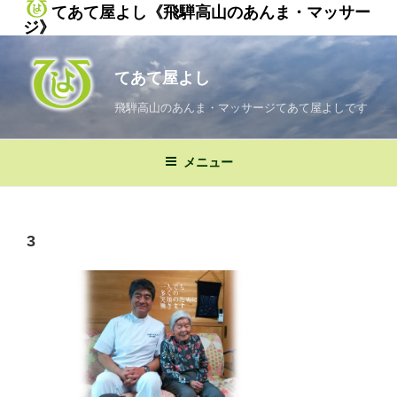
てあて屋よし《飛騨高山のあんま・マッサー
ジ》
コ
ン
てあて屋よし
テ
ン
飛騨高山のあんま・マッサージてあて屋よしです
ツ
へ
メニュー
ス
キ
ッ
プ
3