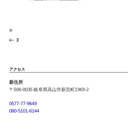
投
前
前
稿
の
3
ナ
投
ビ
稿
ゲ
ー
アクセス
シ
ョ
新住所
ン
〒506-0035 岐阜県高山市新宮町1969-2
0577-77-9649
080-5101-6144