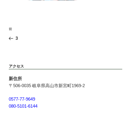
投
前
前
稿
の
3
ナ
投
ビ
稿
ゲ
ー
アクセス
シ
ョ
新住所
ン
〒506-0035 岐阜県高山市新宮町1969-2
0577-77-9649
080-5101-6144