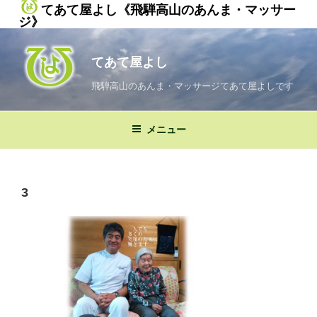
てあて屋よし《飛騨高山のあんま・マッサー
ジ》
コ
ン
てあて屋よし
テ
ン
飛騨高山のあんま・マッサージてあて屋よしです
ツ
へ
メニュー
ス
キ
ッ
プ
3