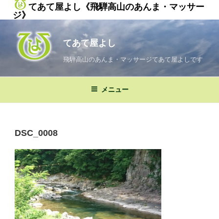
てあて屋よし《飛騨高山のあんま・マッサー
ジ》
コ
ン
てあて屋よし
テ
ン
飛騨高山のあんま・マッサージてあて屋よしです
ツ
へ
メニュー
ス
キ
ッ
プ
DSC_0008