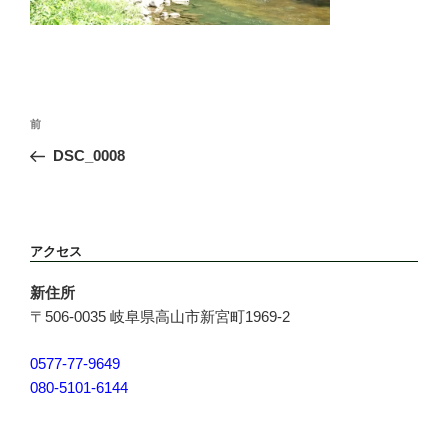
投
前
前
稿
の
DSC_0008
ナ
投
ビ
稿
ゲ
ー
アクセス
シ
ョ
新住所
ン
〒506-0035 岐阜県高山市新宮町1969-2
0577-77-9649
080-5101-6144