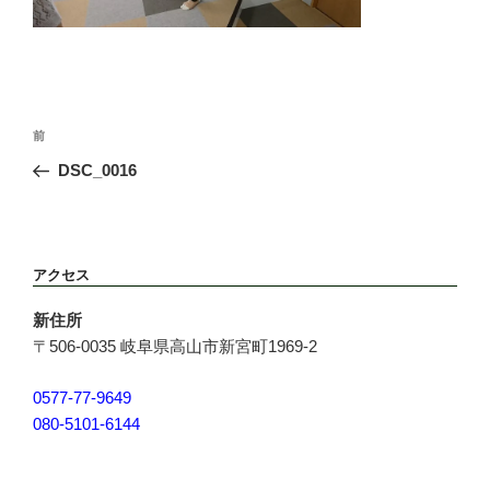
投
前
前
稿
の
DSC_0016
ナ
投
ビ
稿
ゲ
ー
アクセス
シ
ョ
新住所
ン
〒506-0035 岐阜県高山市新宮町1969-2
0577-77-9649
080-5101-6144