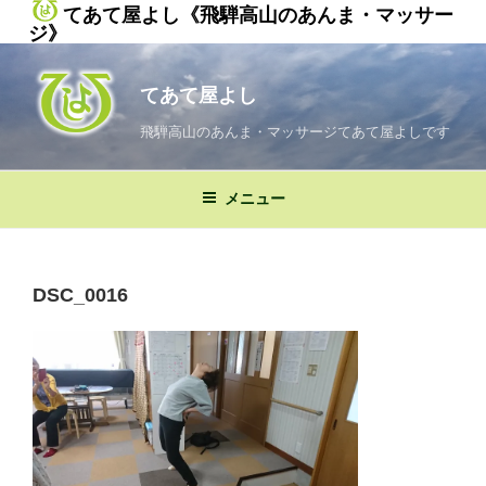
てあて屋よし《飛騨高山のあんま・マッサー
ジ》
コ
ン
てあて屋よし
テ
ン
飛騨高山のあんま・マッサージてあて屋よしです
ツ
へ
メニュー
ス
キ
ッ
プ
DSC_0016