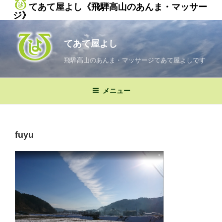
てあて屋よし《飛騨高山のあんま・マッサー
ジ》
コ
ン
てあて屋よし
テ
ン
飛騨高山のあんま・マッサージてあて屋よしです
ツ
へ
メニュー
ス
キ
ッ
プ
fuyu