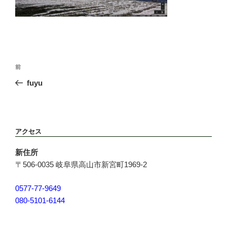
投
前
前
稿
の
fuyu
ナ
投
ビ
稿
ゲ
ー
アクセス
シ
ョ
新住所
ン
〒506-0035 岐阜県高山市新宮町1969-2
0577-77-9649
080-5101-6144