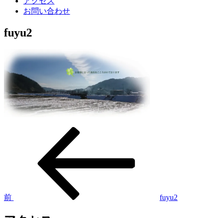
アクセス
お問い合わせ
fuyu2
前
投
の
稿
投
稿
ナ
ビ
ゲ
前
fuyu2
ー