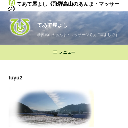
てあて屋よし《飛騨高山のあんま・マッサー
ジ》
コ
ン
てあて屋よし
テ
ン
飛騨高山のあんま・マッサージてあて屋よしです
ツ
へ
メニュー
ス
キ
ッ
プ
fuyu2