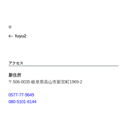
投
前
前
稿
の
fuyu2
ナ
投
ビ
稿
ゲ
ー
アクセス
シ
ョ
新住所
ン
〒506-0035 岐阜県高山市新宮町1969-2
0577-77-9649
080-5101-6144