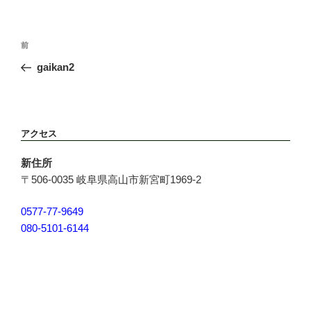
投
前
前
稿
の
gaikan2
ナ
投
ビ
稿
ゲ
ー
アクセス
シ
ョ
新住所
ン
〒506-0035 岐阜県高山市新宮町1969-2
0577-77-9649
080-5101-6144