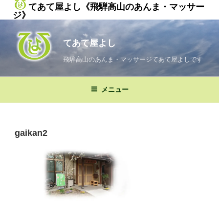
てあて屋よし《飛騨高山のあんま・マッサー
ジ》
コ
ン
てあて屋よし
テ
ン
飛騨高山のあんま・マッサージてあて屋よしです
ツ
へ
メニュー
ス
キ
ッ
プ
gaikan2