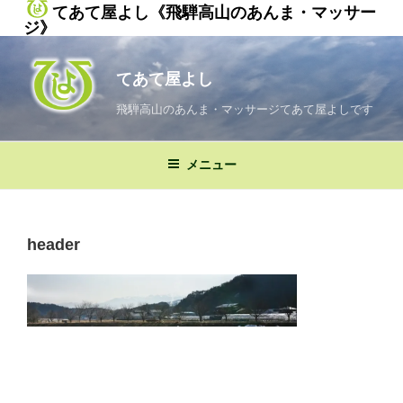
てあて屋よし《飛騨高山のあんま・マッサー
ジ》
コ
ン
てあて屋よし
テ
ン
飛騨高山のあんま・マッサージてあて屋よしです
ツ
へ
メニュー
ス
キ
ッ
プ
header