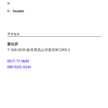
投
前
前
稿
の
header
ナ
投
ビ
稿
ゲ
ー
アクセス
シ
ョ
新住所
ン
〒506-0035 岐阜県高山市新宮町1969-2
0577-77-9649
080-5101-6144