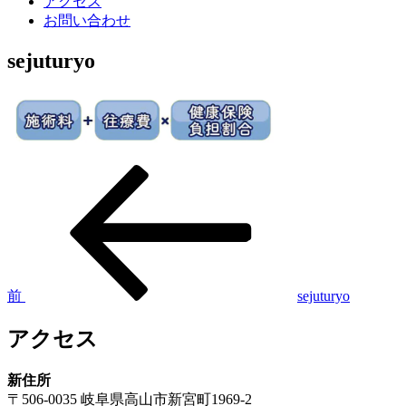
アクセス
お問い合わせ
sejuturyo
前
投
の
稿
投
稿
ナ
ビ
ゲ
前
sejuturyo
ー
アクセス
シ
ョ
新住所
〒506-0035 岐阜県高山市新宮町1969-2