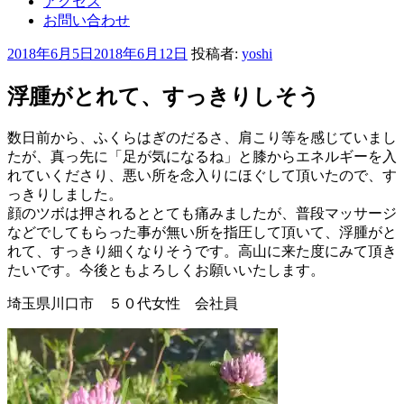
アクセス
お問い合わせ
投
2018年6月5日
2018年6月12日
投稿者:
yoshi
稿
日:
浮腫がとれて、すっきりしそう
数日前から、ふくらはぎのだるさ、肩こり等を感じていまし
たが、真っ先に「足が気になるね」と膝からエネルギーを入
れていくださり、悪い所を念入りにほぐして頂いたので、す
っきりしました。
顔のツボは押されるととても痛みましたが、普段マッサージ
などでしてもらった事が無い所を指圧して頂いて、浮腫がと
れて、すっきり細くなりそうです。高山に来た度にみて頂き
たいです。今後ともよろしくお願いいたします。
埼玉県川口市 ５０代女性 会社員