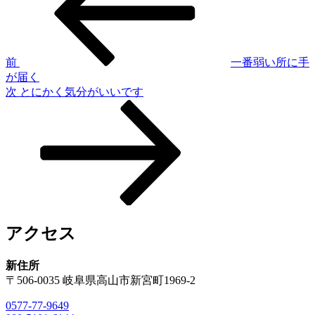
稿
ナ
ビ
ゲ
前
一番弱い所に手
が届く
ー
次
次
とにかく気分がいいです
シ
の
投
ョ
稿
ン
アクセス
新住所
〒506-0035 岐阜県高山市新宮町1969-2
0577-77-9649