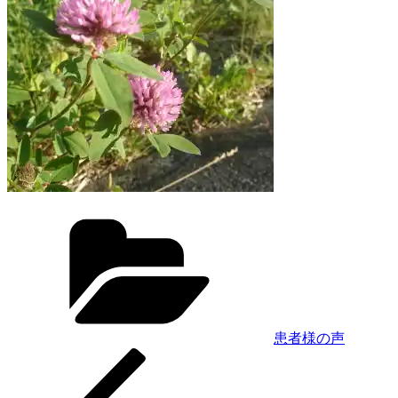
カ
テ
ゴ
リ
ー
患者様の声
前
投
の
稿
投