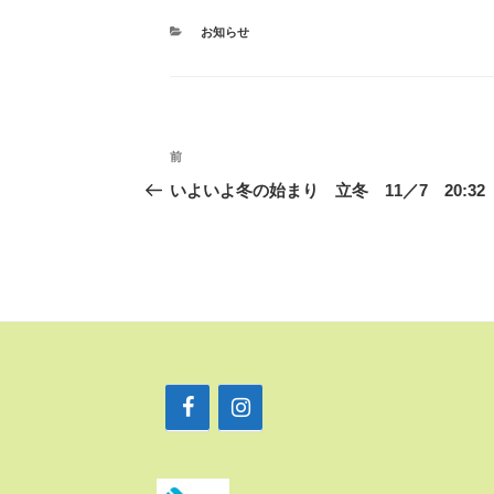
カ
お知らせ
テ
ゴ
リ
ー
投
前
前
稿
の
いよいよ冬の始まり 立冬 11／7 20:32
ナ
投
ビ
稿
ゲ
ー
シ
ョ
ン