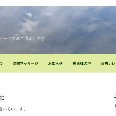
》
サージてあて屋よしです
つ
訪問マッサージ
お知らせ
患者様の声
診療カレ
予定
続いています。