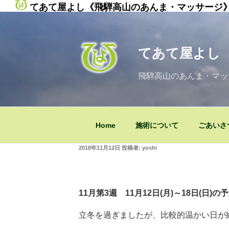
てあて屋よし《飛騨高山のあんま・マッサージ
コ
ン
テ
てあて屋よし
ン
ツ
飛騨高山のあんま・マッ
へ
ス
キ
ッ
Home
施術について
ごあいさ
プ
投
2018年11月12日
投稿者:
yoshi
稿
日:
11月第3週 11月12日(月)～18日(日)の
立冬を過ぎましたが、比較的温かい日が