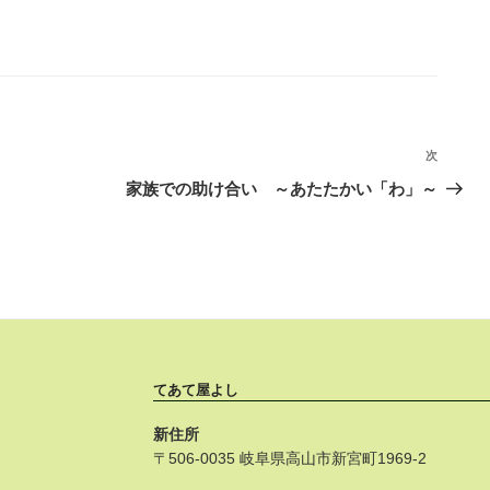
次
次
の
家族での助け合い ～あたたかい「わ」～
投
稿
てあて屋よし
新住所
〒506-0035 岐阜県高山市新宮町1969-2