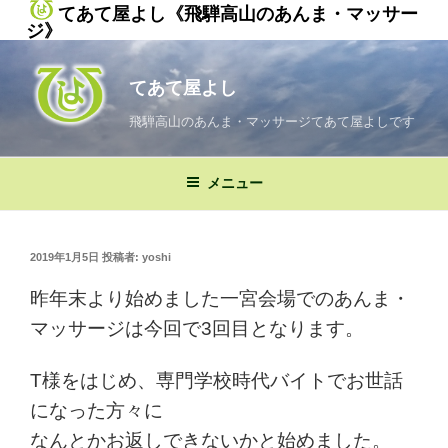
てあて屋よし《飛騨高山のあんま・マッサー
ジ》
コ
ン
てあて屋よし
テ
ン
飛騨高山のあんま・マッサージてあて屋よしです
ツ
へ
メニュー
ス
キ
ッ
投
2019年1月5日
投稿者:
yoshi
プ
稿
日:
昨年末より始めました一宮会場でのあんま・
マッサージは今回で3回目となります。
T様をはじめ、専門学校時代バイトでお世話
になった方々に
なんとかお返しできないかと始めました。