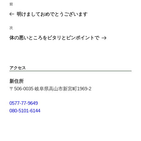
前
前
稿
の
明けましておめでとうございます
ナ
投
ビ
稿
次
次
ゲ
の
ー
体の悪いところをピタリとピンポイントで
投
シ
稿
ョ
ン
アクセス
新住所
〒506-0035 岐阜県高山市新宮町1969-2
0577-77-9649
080-5101-6144