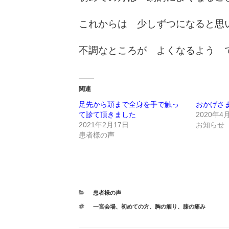
これからは 少しずつになると思
不調なところが よくなるよう 
関連
足先から頭まで全身を手で触っ
おかげさ
て診て頂きました
2020年4
2021年2月17日
お知らせ
患者様の声
カ
患者様の声
テ
タ
一宮会場
、
初めての方
、
胸の痼り
、
膝の痛み
ゴ
グ
リ
ー