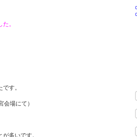
した。
。
たです。
宮会場にて）
とが多いです。