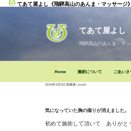
てあて屋よし《飛騨高山のあんま・マッサージ
コ
ン
テ
てあて屋よし
ン
ツ
飛騨高山のあんま・マッ
へ
ス
キ
ッ
Home
施術について
ごあいさ
プ
投
2019年3月5日
投稿者:
yoshi
稿
日:
気になっていた胸の痼りが消えました。
初めて施術して頂いて ありがと