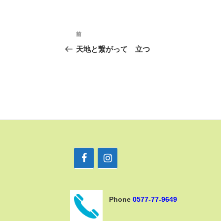
投
前
前
稿
の
天地と繋がって 立つ
ナ
投
ビ
稿
ゲ
ー
シ
ョ
ン
Phone
0577-77-9649