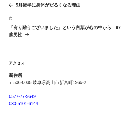
の
5月後半に身体がだるくなる理由
ナ
投
ビ
稿
次
次
ゲ
の
ー
「有り難うございました」という言葉が心の中から 97
投
シ
歳男性
稿
ョ
ン
アクセス
新住所
〒506-0035 岐阜県高山市新宮町1969-2
0577-77-9649
080-5101-6144