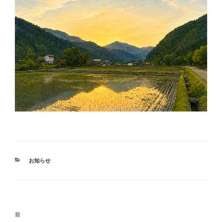
カ
お知らせ
テ
ゴ
リ
ー
投
前
前
稿