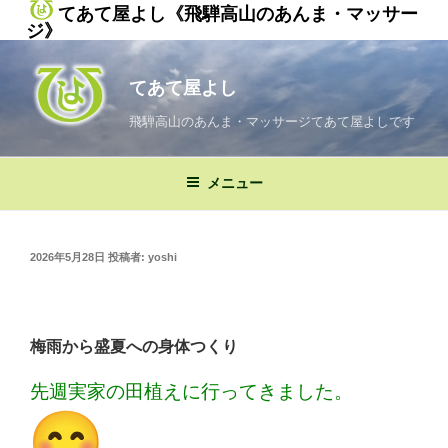
てあて屋よし《飛騨高山のあんま・マッサー
ジ》
コ
ン
てあて屋よし
テ
ン
飛騨高山のあんま・マッサージてあて屋よしです
ツ
へ
メニュー
ス
キ
ッ
投
2026年5月28日
投稿者:
yoshi
プ
稿
日:
梅雨から盛夏への身体つくり
先週実家の田植えに行ってきました。