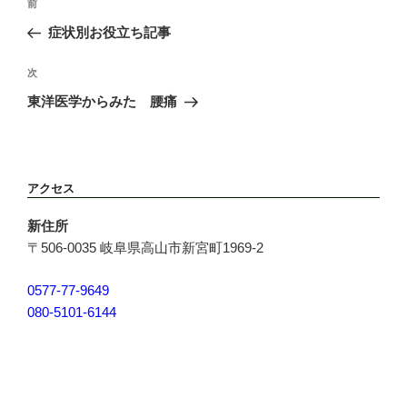
前
前
稿
の
症状別お役立ち記事
ナ
投
ビ
稿
次
次
ゲ
の
ー
東洋医学からみた 腰痛
投
シ
稿
ョ
ン
アクセス
新住所
〒506-0035 岐阜県高山市新宮町1969-2
0577-77-9649
080-5101-6144