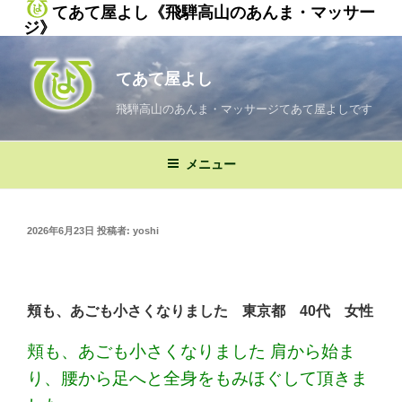
てあて屋よし《飛騨高山のあんま・マッサー
ジ》
コ
ン
てあて屋よし
テ
ン
飛騨高山のあんま・マッサージてあて屋よしです
ツ
へ
メニュー
ス
キ
ッ
投
2026年6月23日
投稿者:
yoshi
プ
稿
日:
頬も、あごも小さくなりました 東京都 40代 女性
頬も、あごも小さくなりました 肩から始ま
り、腰から足へと全身をもみほぐして頂きま