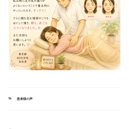
カ
患者様の声
テ
ゴ
リ
ー
投